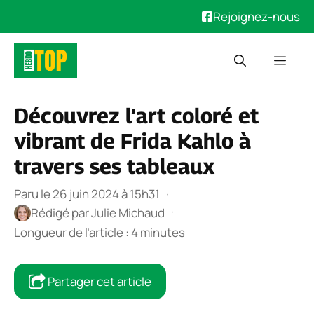
Rejoignez-nous
Aller
Men
au
contenu
Découvrez l’art coloré et
vibrant de Frida Kahlo à
travers ses tableaux
Paru le 26 juin 2024 à 15h31
·
·
Rédigé par
Julie Michaud
Longueur de l’article : 4 minutes
Partager cet article