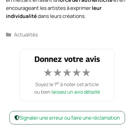
encourageant les artistes à exprimer
leur
individualité
dans leurs créations.
Catégories
Actualités
Donnez votre avis
★
★
★
★
★
er
Soyez le 1
à noter cet article
ou bien
laissez un avis détaillé
Signaler une erreur ou faire une réclamation