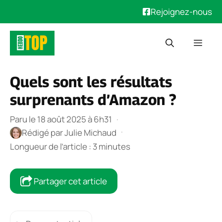
Rejoignez-nous
Aller
Men
au
contenu
Quels sont les résultats
surprenants d’Amazon ?
Paru le 18 août 2025 à 6h31
·
·
Rédigé par
Julie Michaud
Longueur de l’article : 3 minutes
Partager cet article