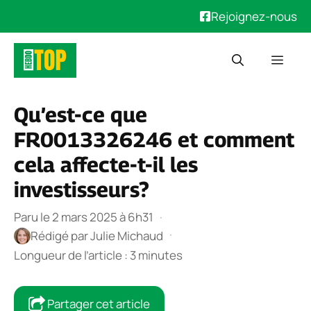
Rejoignez-nous
Aller
Men
au
contenu
Qu’est-ce que
FR0013326246 et comment
cela affecte-t-il les
investisseurs?
Paru le 2 mars 2025 à 6h31
·
·
Rédigé par
Julie Michaud
Longueur de l’article : 3 minutes
Partager cet article