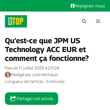
Rejoignez-nous
Aller
Men
au
contenu
Qu’est-ce que JPM US
Technology ACC EUR et
comment ça fonctionne?
Paru le 17 juillet 2025 à 21h28
·
·
Rédigé par
Julie Michaud
Longueur de l’article : 3 minutes
Partager cet article