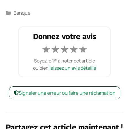
Catégories
Banque
Donnez votre avis
★
★
★
★
★
er
Soyez le 1
à noter cet article
ou bien
laissez un avis détaillé
Signaler une erreur ou faire une réclamation
Partagez cet article maintenant !