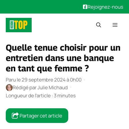
Rejoignez-nous
Aller
Men
au
contenu
Quelle tenue choisir pour un
entretien dans une banque
en tant que femme ?
Paru le 29 septembre 2024 à 0h00
·
·
Rédigé par
Julie Michaud
Longueur de l’article : 3 minutes
Partager cet article