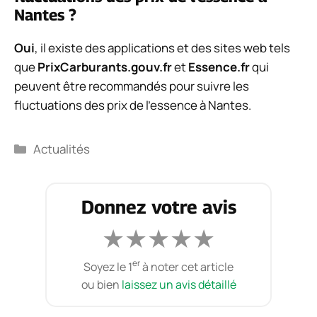
Nantes ?
Oui
, il existe des applications et des sites web tels
que
PrixCarburants.gouv.fr
et
Essence.fr
qui
peuvent être recommandés pour suivre les
fluctuations des prix de l’essence à Nantes.
Catégories
Actualités
Donnez votre avis
★
★
★
★
★
er
Soyez le 1
à noter cet article
ou bien
laissez un avis détaillé