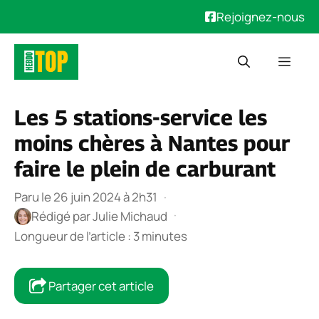
Rejoignez-nous
Aller
Men
au
contenu
Les 5 stations-service les
moins chères à Nantes pour
faire le plein de carburant
Paru le 26 juin 2024 à 2h31
·
·
Rédigé par
Julie Michaud
Longueur de l’article : 3 minutes
Partager cet article