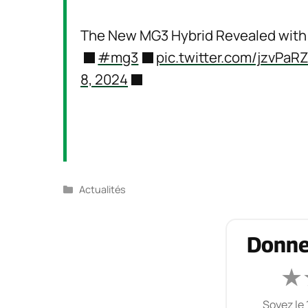
The New MG3 Hybrid Revealed with 
#mg3
pic.twitter.com/jzvPa
8, 2024
Catégories
Actualités
Donne
★
Soyez le 