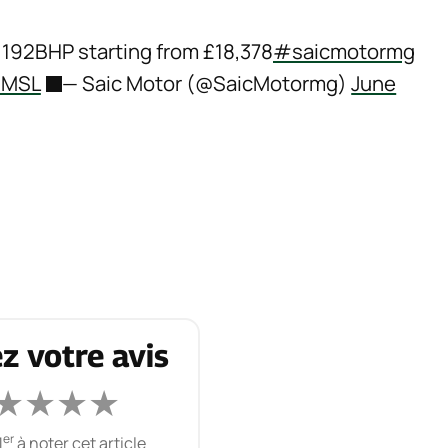
192BHP starting from £18,378
#saicmotormg
RZMSL
— Saic Motor (@SaicMotormg)
June
z votre avis
★
★
★
★
er
1
à noter cet article