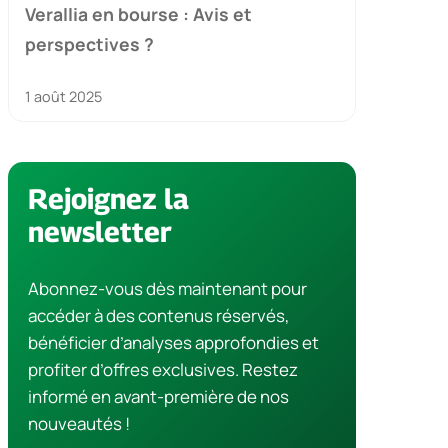
Verallia en bourse : Avis et
perspectives ?
1 août 2025
Rejoignez la
newsletter
Abonnez-vous dès maintenant pour
accéder à des contenus réservés,
bénéficier d’analyses approfondies et
profiter d’offres exclusives. Restez
informé en avant-première de nos
nouveautés !