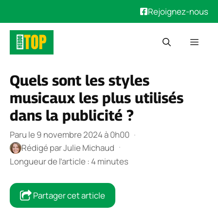
Rejoignez-nous
Aller
Men
au
contenu
Quels sont les styles
musicaux les plus utilisés
dans la publicité ?
Paru le 9 novembre 2024 à 0h00
·
·
Rédigé par
Julie Michaud
Longueur de l’article : 4 minutes
Partager cet article