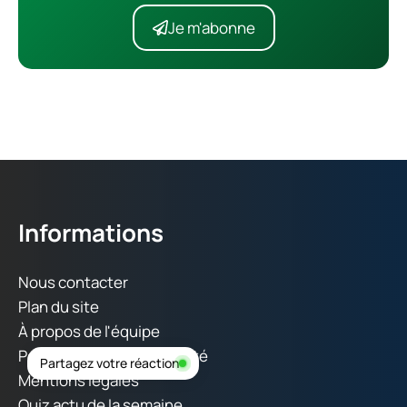
Je m'abonne
Informations
Nous contacter
Plan du site
À propos de l'équipe
Politique de confidentialité
Partagez votre réaction
Mentions légales
Quiz actu de la semaine