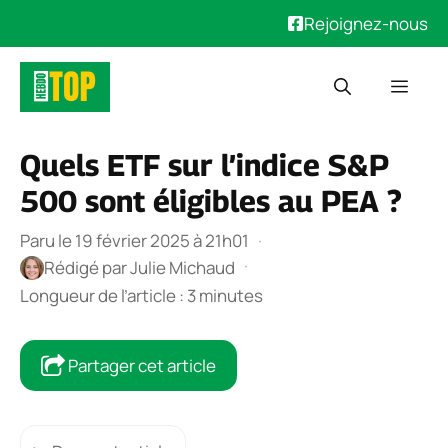
Rejoignez-nous
Aller
Men
au
contenu
Quels ETF sur l’indice S&P
500 sont éligibles au PEA ?
Paru le 19 février 2025 à 21h01
·
·
Rédigé par
Julie Michaud
Longueur de l’article : 3 minutes
Partager cet article