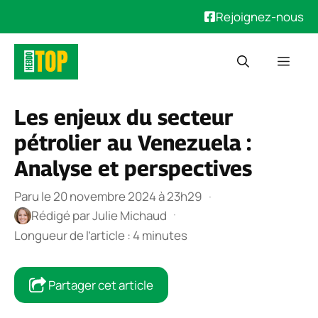
Rejoignez-nous
Aller
Men
au
contenu
Les enjeux du secteur
pétrolier au Venezuela :
Analyse et perspectives
Paru le 20 novembre 2024 à 23h29
·
·
Rédigé par
Julie Michaud
Longueur de l’article : 4 minutes
Partager cet article