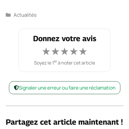
Catégories
Actualités
Donnez votre avis
★
★
★
★
★
er
Soyez le 1
à noter cet article
Signaler une erreur ou faire une réclamation
Partagez cet article maintenant !