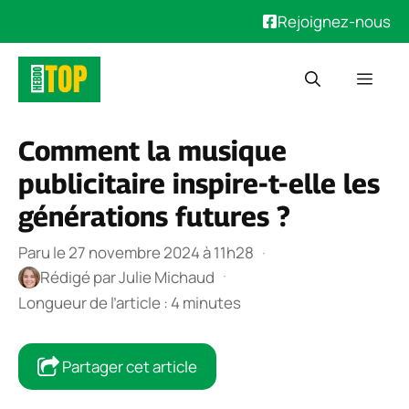
Rejoignez-nous
Aller
Men
au
contenu
Comment la musique
publicitaire inspire-t-elle les
générations futures ?
Paru le 27 novembre 2024 à 11h28
·
·
Rédigé par
Julie Michaud
Longueur de l’article : 4 minutes
Partager cet article