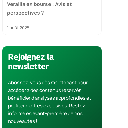
Verallia en bourse : Avis et
perspectives ?
1 août 2025
Rejoignez la
newsletter
Abonnez-vous dès maintenant pour
accéder à des contenus réservés,
bénéficier d’analyses approfondies et
profiter d’offres exclusives. Restez
informé en avant-première de nos
nouveautés !