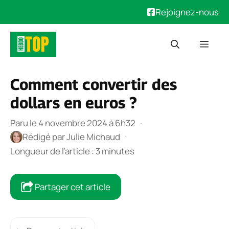
Rejoignez-nous
Aller
Men
au
contenu
Comment convertir des
dollars en euros ?
Paru le 4 novembre 2024 à 6h32
·
·
Rédigé par
Julie Michaud
Longueur de l’article : 3 minutes
Partager cet article