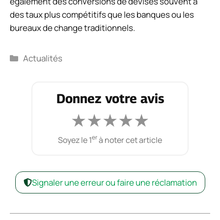
également des conversions de devises souvent à
des taux plus compétitifs que les banques ou les
bureaux de change traditionnels.
Catégories
Actualités
Donnez votre avis
★
★
★
★
★
er
Soyez le 1
à noter cet article
Signaler une erreur ou faire une réclamation