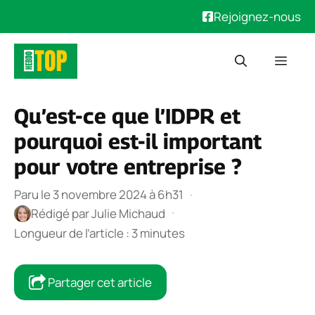
Rejoignez-nous
Aller
Men
au
contenu
Qu’est-ce que l’IDPR et
pourquoi est-il important
pour votre entreprise ?
Paru le 3 novembre 2024 à 6h31
·
·
Rédigé par
Julie Michaud
Longueur de l’article : 3 minutes
Partager cet article