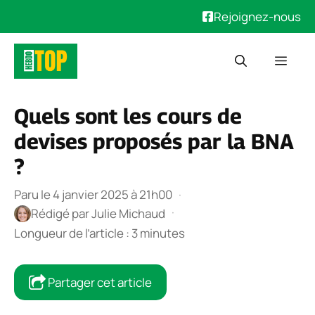
Rejoignez-nous
Aller
Men
au
contenu
Quels sont les cours de
devises proposés par la BNA
?
Paru le 4 janvier 2025 à 21h00
·
·
Rédigé par
Julie Michaud
Longueur de l’article : 3 minutes
Partager cet article