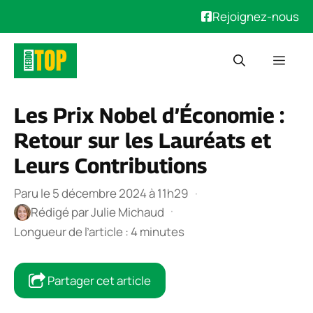
Rejoignez-nous
Aller
Men
au
contenu
Les Prix Nobel d’Économie :
Retour sur les Lauréats et
Leurs Contributions
Paru le 5 décembre 2024 à 11h29
·
·
Rédigé par
Julie Michaud
Longueur de l’article : 4 minutes
Partager cet article