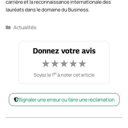
carrière et la reconnaissance internationale des
lauréats dans le domaine du Business.
Catégories
Actualités
Donnez votre avis
★
★
★
★
★
er
Soyez le 1
à noter cet article
Signaler une erreur ou faire une réclamation