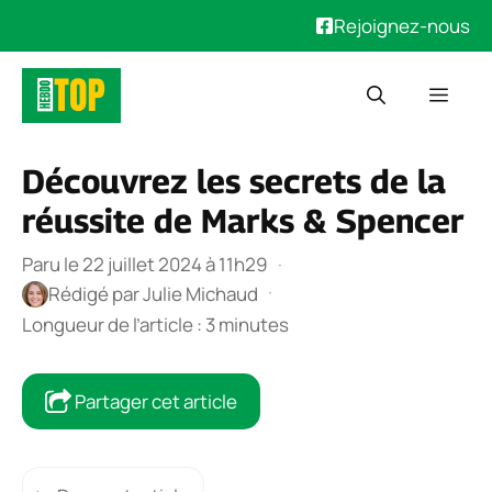
Rejoignez-nous
Aller
Men
au
contenu
Découvrez les secrets de la
réussite de Marks & Spencer
Paru le 22 juillet 2024 à 11h29
·
·
Rédigé par
Julie Michaud
Longueur de l’article : 3 minutes
Partager cet article