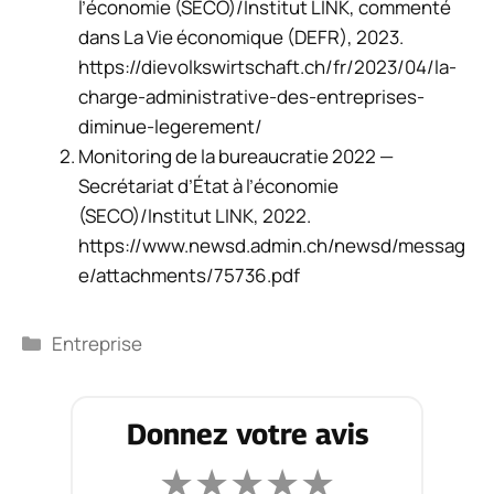
l’économie (SECO)/Institut LINK, commenté
dans La Vie économique (DEFR), 2023.
https://dievolkswirtschaft.ch/fr/2023/04/la-
charge-administrative-des-entreprises-
diminue-legerement/
Monitoring de la bureaucratie 2022 —
Secrétariat d’État à l’économie
(SECO)/Institut LINK, 2022.
https://www.newsd.admin.ch/newsd/messag
e/attachments/75736.pdf
Catégories
Entreprise
Donnez votre avis
★
★
★
★
★