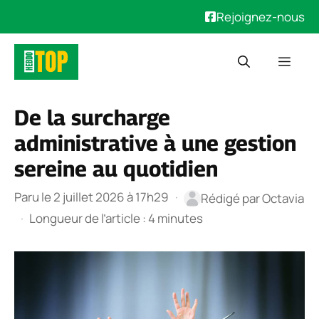
Rejoignez-nous
Aller
Men
au
contenu
De la surcharge
administrative à une gestion
sereine au quotidien
Paru le 2 juillet 2026 à 17h29
·
Rédigé par
Octavia
·
Longueur de l’article : 4 minutes