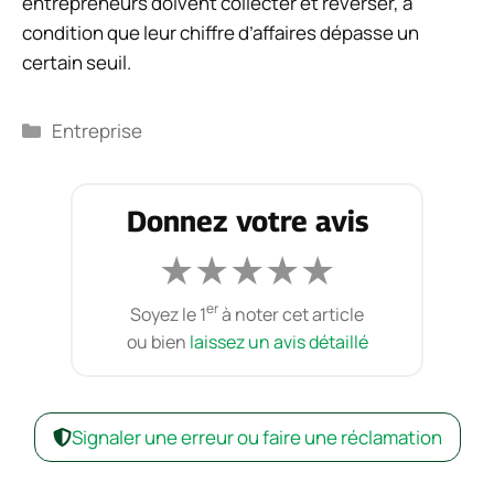
entrepreneurs doivent collecter et reverser, à
condition que leur chiffre d’affaires dépasse un
certain seuil.
Catégories
Entreprise
Donnez votre avis
★
★
★
★
★
er
Soyez le 1
à noter cet article
ou bien
laissez un avis détaillé
Signaler une erreur ou faire une réclamation