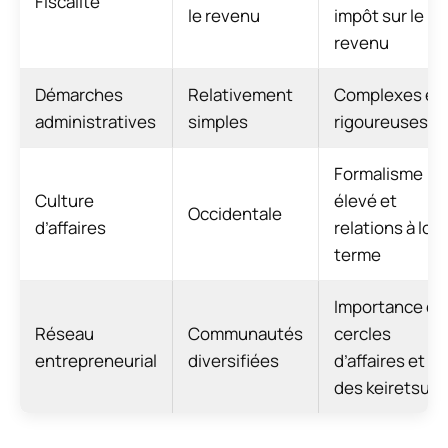
Fiscalité
le revenu
impôt sur le
revenu
Démarches
Relativement
Complexes et
administratives
simples
rigoureuses
Formalisme
Culture
élevé et
Occidentale
d’affaires
relations à lon
terme
Importance de
Réseau
Communautés
cercles
entrepreneurial
diversifiées
d’affaires et
des keiretsu