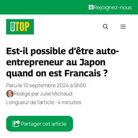
Rejoignez-nous
Aller
Men
au
contenu
Est-il possible d’être auto-
entrepreneur au Japon
quand on est Francais ?
Paru le 10 septembre 2024 à 0h00
·
·
Rédigé par
Julie Michaud
Longueur de l’article : 4 minutes
Partager cet article